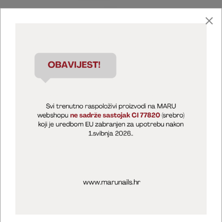
Marija Puntarić ( M A R U Nails )
@maru_nails_official
MARU - Edukacije / prodaja
@marijapuntaric_naileducator
Opći uvjeti poslovanja
Zaštita privatnosti
Kolačići
Izjava o sigurnosti online plaćanja