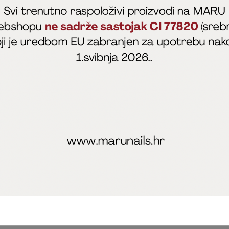
fficial
MARU - Edukacije / prodaja
@marijapunt
poslovanja
Zaštita privatnosti
Kolačići
Izjava o sigurnosti onl