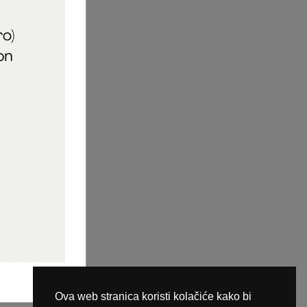
aric_naileducator
ine plaćanja
Ova web stranica koristi kolačiće kako bi