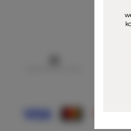
Marija Puntarić ( M A R U Nails )
@maru_nails_o
Opći uvjeti 