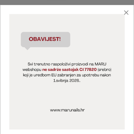
Marija Puntarić ( M A R U Nails )
@maru_nails_official
MARU - Edukacije / prodaja
@marijapuntaric_naileducator
Opći uvjeti poslovanja
Zaštita privatnosti
Kolačići
Izjava o sigurnosti online plaćanja