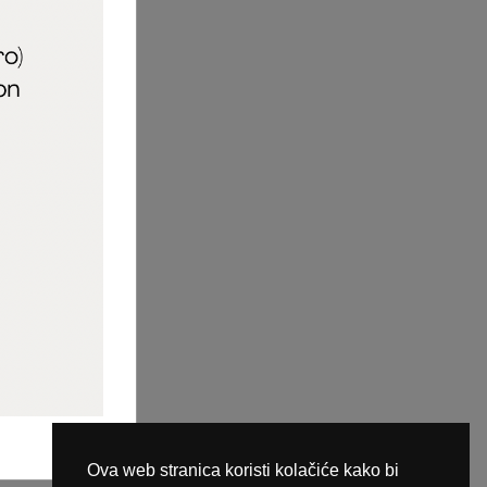
aric_naileducator
ine plaćanja
Ova web stranica koristi kolačiće kako bi