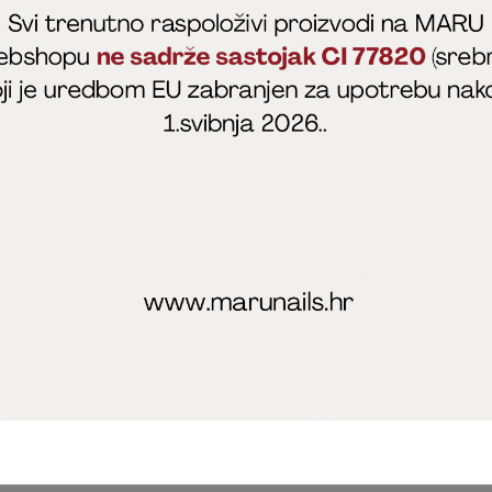
fficial
MARU - Edukacije / prodaja
@marijapunt
poslovanja
Zaštita privatnosti
Kolačići
Izjava o sigurnosti onl