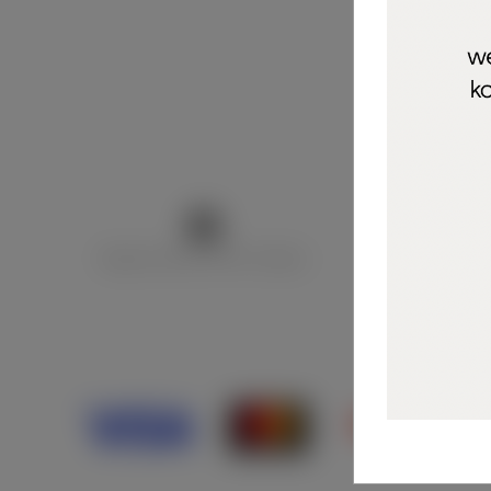
Marija Puntarić ( M A R U Nails )
@maru_nails_o
Opći uvjeti 