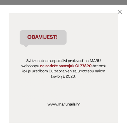
Marija Puntarić ( M A R U Nails )
@maru_nails_official
MARU - Edukacije / prodaja
@marijapuntaric_naileducator
Opći uvjeti poslovanja
Zaštita privatnosti
Kolačići
Izjava o sigurnosti online plaćanja