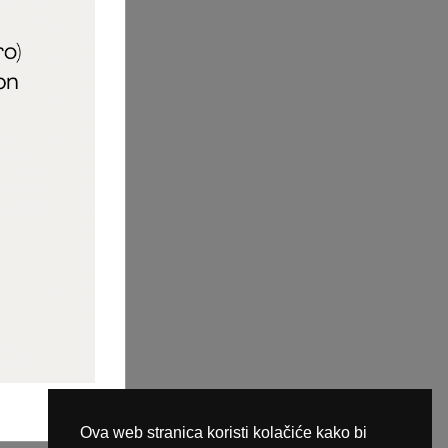
aric_naileducator
ine plaćanja
Ova web stranica koristi kolačiće kako bi