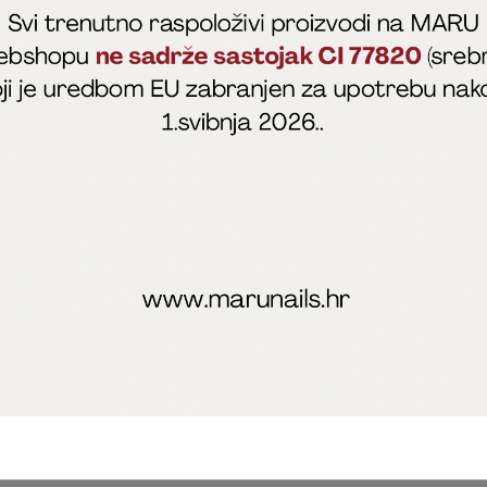
fficial
MARU - Edukacije / prodaja
@marijapunt
poslovanja
Zaštita privatnosti
Kolačići
Izjava o sigurnosti onl