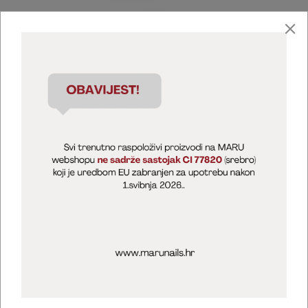
Marija Puntarić ( M A R U Nails )
@maru_nails_official
MARU - Edukacije / prodaja
@marijapuntaric_naileducator
Opći uvjeti poslovanja
Zaštita privatnosti
Kolačići
Izjava o sigurnosti online plaćanja