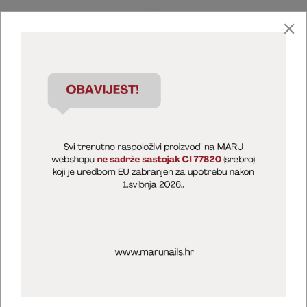
Marija Puntarić ( M A R U Nails )
@maru_nails_official
MARU - Edukacije / prodaja
@marijapuntaric_naileducator
Opći uvjeti poslovanja
Zaštita privatnosti
Kolačići
Izjava o sigurnosti online plaćanja