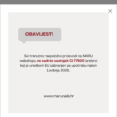
Marija Puntarić ( M A R U Nails )
@maru_nails_official
MARU - Edukacije / prodaja
@marijapuntaric_naileducator
Opći uvjeti poslovanja
Zaštita privatnosti
Kolačići
Izjava o sigurnosti online plaćanja