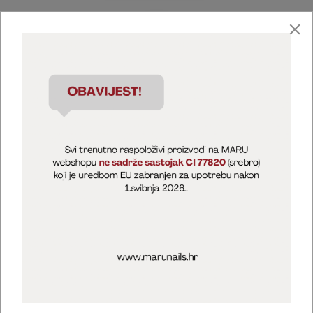
Marija Puntarić ( M A R U Nails )
@maru_nails_official
MARU - Edukacije / prodaja
@marijapuntaric_naileducator
Opći uvjeti poslovanja
Zaštita privatnosti
Kolačići
Izjava o sigurnosti online plaćanja