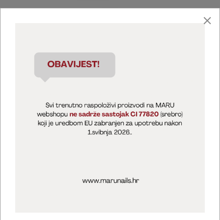
Marija Puntarić ( M A R U Nails )
@maru_nails_official
MARU - Edukacije / prodaja
@marijapuntaric_naileducator
Opći uvjeti poslovanja
Zaštita privatnosti
Kolačići
Izjava o sigurnosti online plaćanja