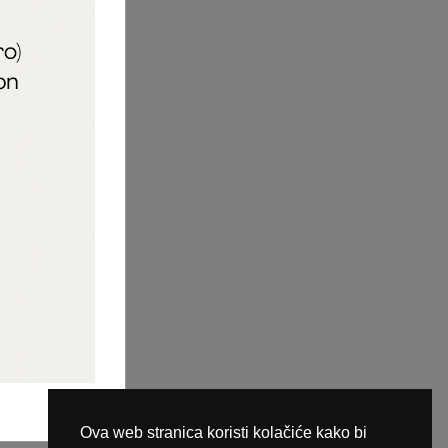
aric_naileducator
ine plaćanja
Ova web stranica koristi kolačiće kako bi