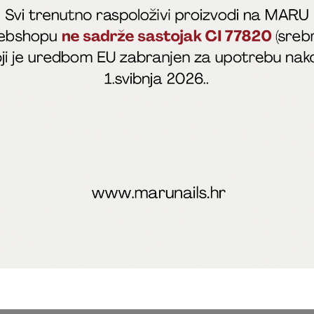
fficial
MARU - Edukacije / prodaja
@marijapunt
poslovanja
Zaštita privatnosti
Kolačići
Izjava o sigurnosti onl