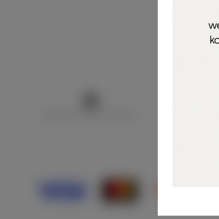
Marija Puntarić ( M A R U Nails )
@maru_nails_o
Opći uvjeti 