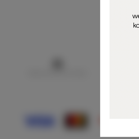
Marija Puntarić ( M A R U Nails )
@maru_nails_o
Opći uvjeti 