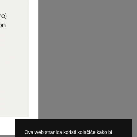
aric_naileducator
ine plaćanja
Ova web stranica koristi kolačiće kako bi