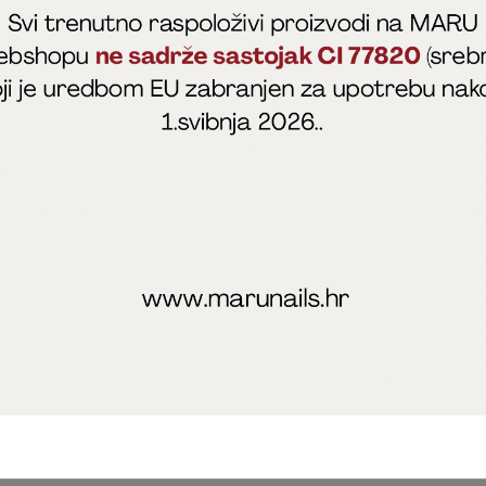
fficial
MARU - Edukacije / prodaja
@marijapunt
poslovanja
Zaštita privatnosti
Kolačići
Izjava o sigurnosti onl