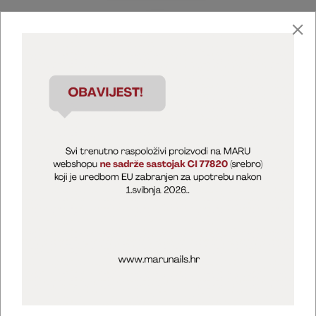
Marija Puntarić ( M A R U Nails )
@maru_nails_official
MARU - Edukacije / prodaja
@marijapuntaric_naileducator
Opći uvjeti poslovanja
Zaštita privatnosti
Kolačići
Izjava o sigurnosti online plaćanja