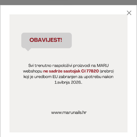
Marija Puntarić ( M A R U Nails )
@maru_nails_official
MARU - Edukacije / prodaja
@marijapuntaric_naileducator
Opći uvjeti poslovanja
Zaštita privatnosti
Kolačići
Izjava o sigurnosti online plaćanja