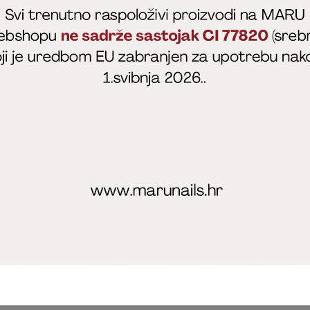
fficial
MARU - Edukacije / prodaja
@marijapunt
poslovanja
Zaštita privatnosti
Kolačići
Izjava o sigurnosti onl