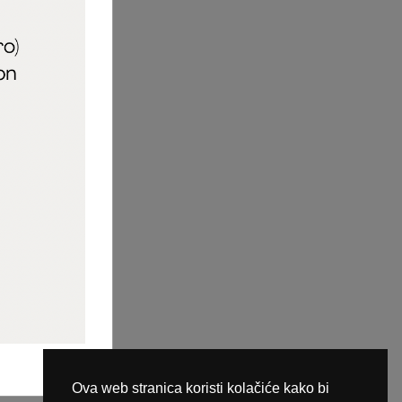
aric_naileducator
ine plaćanja
Ova web stranica koristi kolačiće kako bi