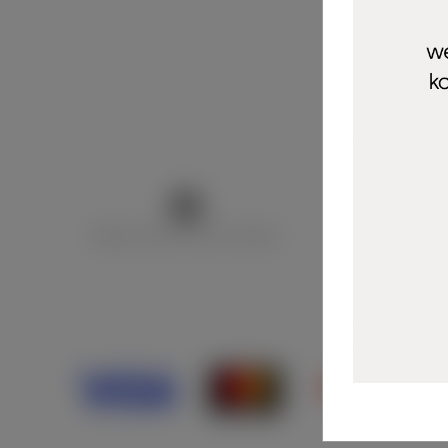
Marija Puntarić ( M A R U Nails )
@maru_nails_o
Opći uvjeti 