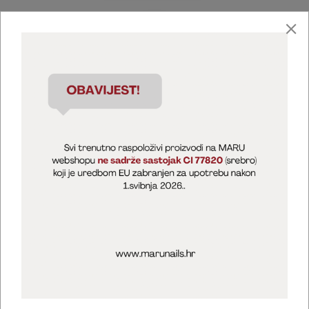
Marija Puntarić ( M A R U Nails )
@maru_nails_official
MARU - Edukacije / prodaja
@marijapuntaric_naileducator
Opći uvjeti poslovanja
Zaštita privatnosti
Kolačići
Izjava o sigurnosti online plaćanja