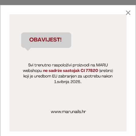
Marija Puntarić ( M A R U Nails )
@maru_nails_official
MARU - Edukacije / prodaja
@marijapuntaric_naileducator
Opći uvjeti poslovanja
Zaštita privatnosti
Kolačići
Izjava o sigurnosti online plaćanja