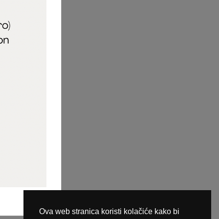
aric_naileducator
ine plaćanja
Ova web stranica koristi kolačiće kako bi