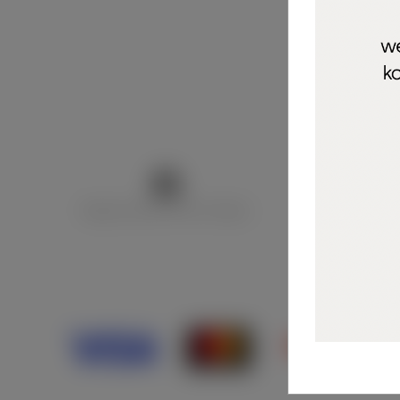
Marija Puntarić ( M A R U Nails )
@maru_nails_o
Opći uvjeti 