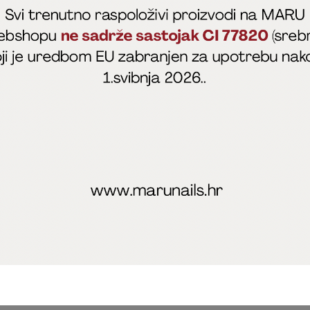
fficial
MARU - Edukacije / prodaja
@marijapunt
poslovanja
Zaštita privatnosti
Kolačići
Izjava o sigurnosti onl