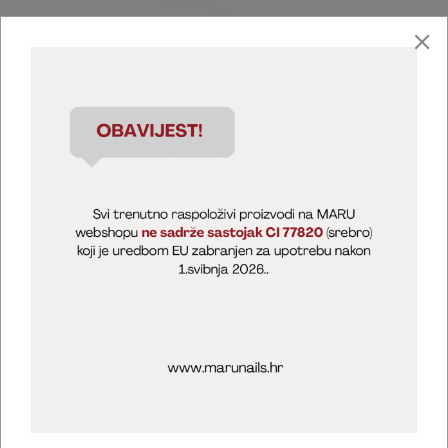
Marija Puntarić ( M A R U Nails )
@maru_nails_official
MARU - Edukacije / prodaja
@marijapuntaric_naileducator
Opći uvjeti poslovanja
Zaštita privatnosti
Kolačići
Izjava o sigurnosti online plaćanja