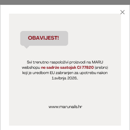
Marija Puntarić ( M A R U Nails )
@maru_nails_official
MARU - Edukacije / prodaja
@marijapuntaric_naileducator
Opći uvjeti poslovanja
Zaštita privatnosti
Kolačići
Izjava o sigurnosti online plaćanja