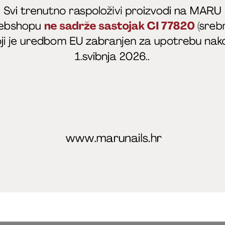
fficial
MARU - Edukacije / prodaja
@marijapunt
poslovanja
Zaštita privatnosti
Kolačići
Izjava o sigurnosti onl