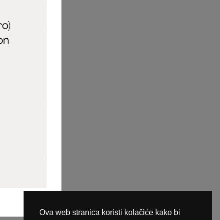
aric_naileducator
ine plaćanja
Ova web stranica koristi kolačiće kako bi