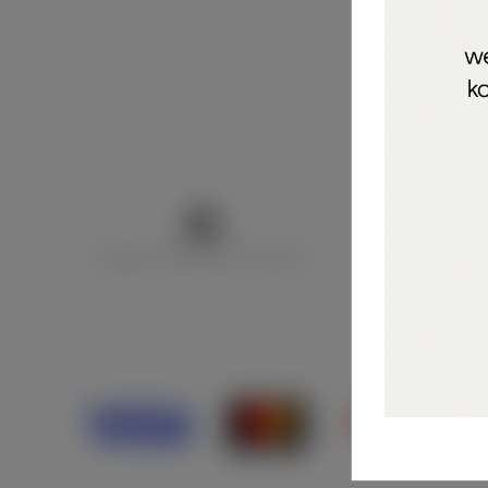
Marija Puntarić ( M A R U Nails )
@maru_nails_o
Opći uvjeti 