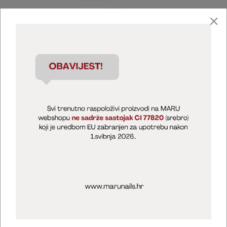
Marija Puntarić ( M A R U Nails )
@maru_nails_official
MARU - Edukacije / prodaja
@marijapuntaric_naileducator
Opći uvjeti poslovanja
Zaštita privatnosti
Kolačići
Izjava o sigurnosti online plaćanja