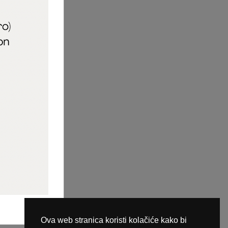
aric_naileducator
ine plaćanja
Ova web stranica koristi kolačiće kako bi