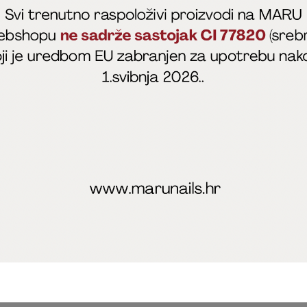
fficial
MARU - Edukacije / prodaja
@marijapunt
poslovanja
Zaštita privatnosti
Kolačići
Izjava o sigurnosti onl