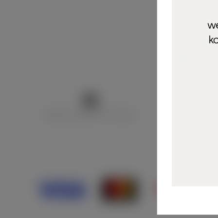
Marija Puntarić ( M A R U Nails )
@maru_nails_o
Opći uvjeti 