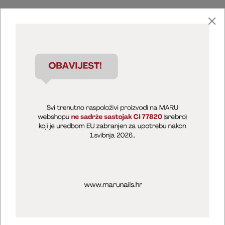
Marija Puntarić ( M A R U Nails )
@maru_nails_official
MARU - Edukacije / prodaja
@marijapuntaric_naileducator
Opći uvjeti poslovanja
Zaštita privatnosti
Kolačići
Izjava o sigurnosti online plaćanja