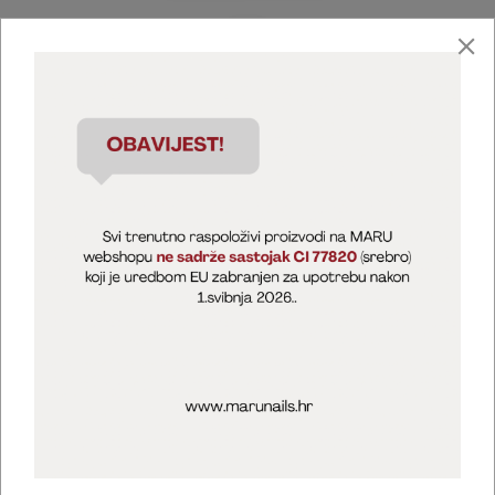
Marija Puntarić ( M A R U Nails )
@maru_nails_official
MARU - Edukacije / prodaja
@marijapuntaric_naileducator
Opći uvjeti poslovanja
Zaštita privatnosti
Kolačići
Izjava o sigurnosti online plaćanja