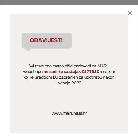
Marija Puntarić ( M A R U Nails )
@maru_nails_official
MARU - Edukacije / prodaja
@marijapuntaric_naileducator
Opći uvjeti poslovanja
Zaštita privatnosti
Kolačići
Izjava o sigurnosti online plaćanja