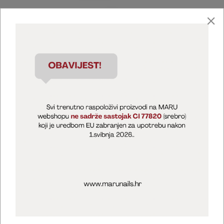
Marija Puntarić ( M A R U Nails )
@maru_nails_official
MARU - Edukacije / prodaja
@marijapuntaric_naileducator
Opći uvjeti poslovanja
Zaštita privatnosti
Kolačići
Izjava o sigurnosti online plaćanja