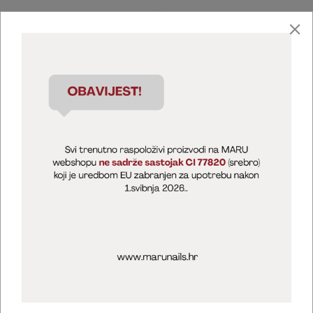
Marija Puntarić ( M A R U Nails )
@maru_nails_official
MARU - Edukacije / prodaja
@marijapuntaric_naileducator
Opći uvjeti poslovanja
Zaštita privatnosti
Kolačići
Izjava o sigurnosti online plaćanja