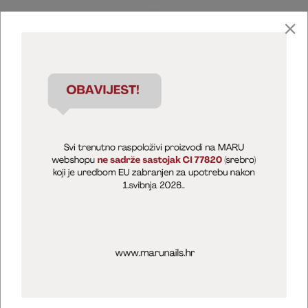
Marija Puntarić ( M A R U Nails )
@maru_nails_official
MARU - Edukacije / prodaja
@marijapuntaric_naileducator
Opći uvjeti poslovanja
Zaštita privatnosti
Kolačići
Izjava o sigurnosti online plaćanja