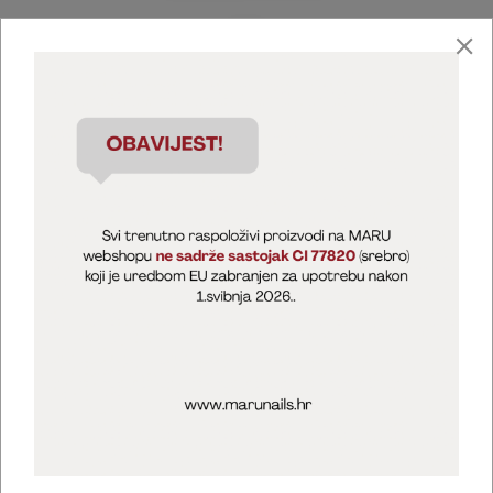
Marija Puntarić ( M A R U Nails )
@maru_nails_official
MARU - Edukacije / prodaja
@marijapuntaric_naileducator
Opći uvjeti poslovanja
Zaštita privatnosti
Kolačići
Izjava o sigurnosti online plaćanja