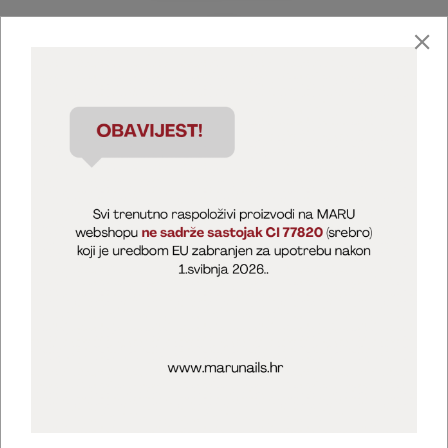
Marija Puntarić ( M A R U Nails )
@maru_nails_official
MARU - Edukacije / prodaja
@marijapuntaric_naileducator
Opći uvjeti poslovanja
Zaštita privatnosti
Kolačići
Izjava o sigurnosti online plaćanja