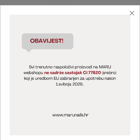
Marija Puntarić ( M A R U Nails )
@maru_nails_official
MARU - Edukacije / prodaja
@marijapuntaric_naileducator
Opći uvjeti poslovanja
Zaštita privatnosti
Kolačići
Izjava o sigurnosti online plaćanja