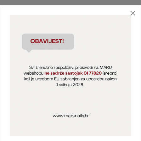
Marija Puntarić ( M A R U Nails )
@maru_nails_official
MARU - Edukacije / prodaja
@marijapuntaric_naileducator
Opći uvjeti poslovanja
Zaštita privatnosti
Kolačići
Izjava o sigurnosti online plaćanja