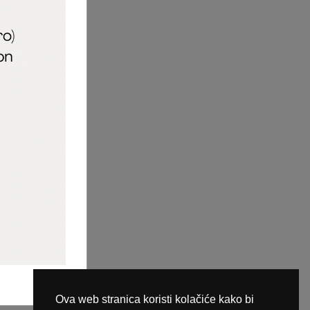
aric_naileducator
ine plaćanja
Ova web stranica koristi kolačiće kako bi