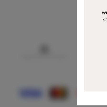
Marija Puntarić ( M A R U Nails )
@maru_nails_o
Opći uvjeti 