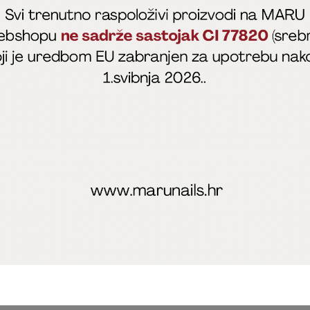
fficial
MARU - Edukacije / prodaja
@marijapunt
poslovanja
Zaštita privatnosti
Kolačići
Izjava o sigurnosti onl