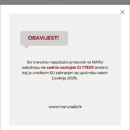
Marija Puntarić ( M A R U Nails )
@maru_nails_official
MARU - Edukacije / prodaja
@marijapuntaric_naileducator
Opći uvjeti poslovanja
Zaštita privatnosti
Kolačići
Izjava o sigurnosti online plaćanja