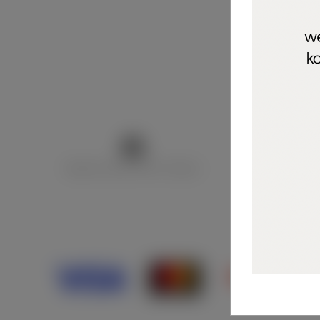
Marija Puntarić ( M A R U Nails )
@maru_nails_o
Opći uvjeti 