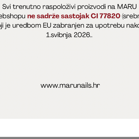
fficial
MARU - Edukacije / prodaja
@marijapunt
poslovanja
Zaštita privatnosti
Kolačići
Izjava o sigurnosti onl