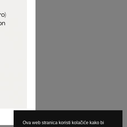
aric_naileducator
ine plaćanja
Ova web stranica koristi kolačiće kako bi