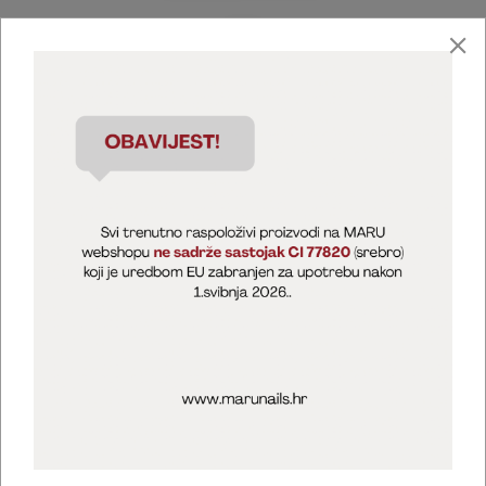
Marija Puntarić ( M A R U Nails )
@maru_nails_official
MARU - Edukacije / prodaja
@marijapuntaric_naileducator
Opći uvjeti poslovanja
Zaštita privatnosti
Kolačići
Izjava o sigurnosti online plaćanja