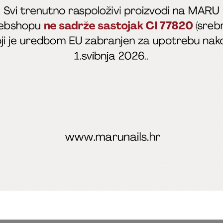
fficial
MARU - Edukacije / prodaja
@marijapunt
poslovanja
Zaštita privatnosti
Kolačići
Izjava o sigurnosti onl