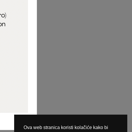
aric_naileducator
ine plaćanja
Ova web stranica koristi kolačiće kako bi