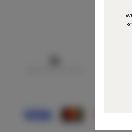
Marija Puntarić ( M A R U Nails )
@maru_nails_o
Opći uvjeti 