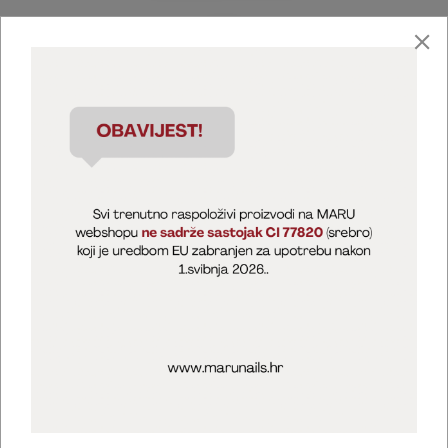
Marija Puntarić ( M A R U Nails )
@maru_nails_official
MARU - Edukacije / prodaja
@marijapuntaric_naileducator
Opći uvjeti poslovanja
Zaštita privatnosti
Kolačići
Izjava o sigurnosti online plaćanja