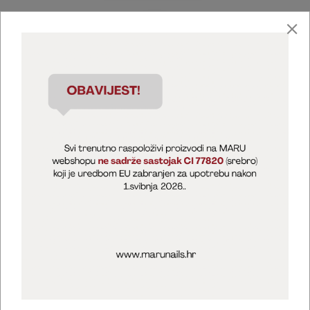
Marija Puntarić ( M A R U Nails )
@maru_nails_official
MARU - Edukacije / prodaja
@marijapuntaric_naileducator
Opći uvjeti poslovanja
Zaštita privatnosti
Kolačići
Izjava o sigurnosti online plaćanja