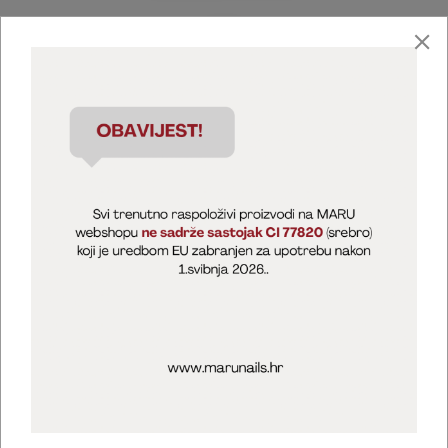
Marija Puntarić ( M A R U Nails )
@maru_nails_official
MARU - Edukacije / prodaja
@marijapuntaric_naileducator
Opći uvjeti poslovanja
Zaštita privatnosti
Kolačići
Izjava o sigurnosti online plaćanja