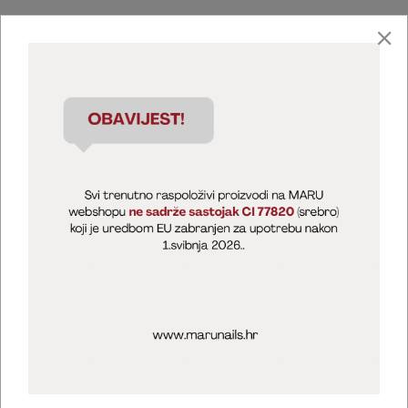
Marija Puntarić ( M A R U Nails )
@maru_nails_official
MARU - Edukacije / prodaja
@marijapuntaric_naileducator
Opći uvjeti poslovanja
Zaštita privatnosti
Kolačići
Izjava o sigurnosti online plaćanja