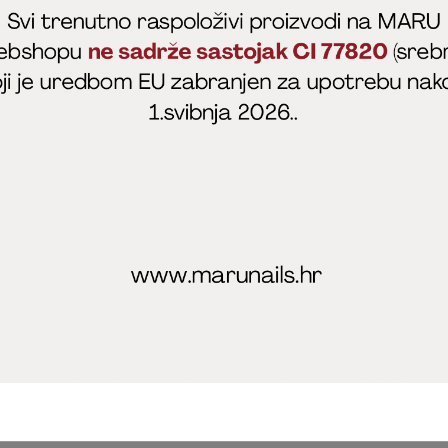
fficial
MARU - Edukacije / prodaja
@marijapunt
poslovanja
Zaštita privatnosti
Kolačići
Izjava o sigurnosti onl