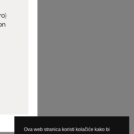
aric_naileducator
ine plaćanja
Ova web stranica koristi kolačiće kako bi