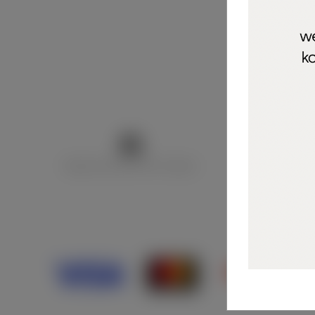
Marija Puntarić ( M A R U Nails )
@maru_nails_o
Opći uvjeti 