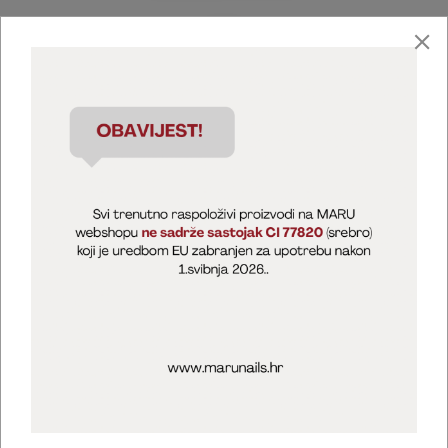
Marija Puntarić ( M A R U Nails )
@maru_nails_official
MARU - Edukacije / prodaja
@marijapuntaric_naileducator
Opći uvjeti poslovanja
Zaštita privatnosti
Kolačići
Izjava o sigurnosti online plaćanja