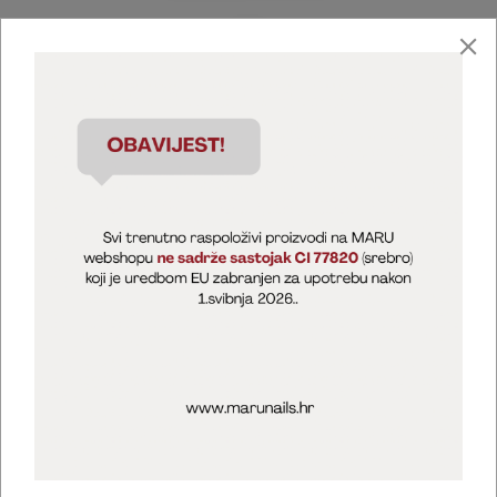
Marija Puntarić ( M A R U Nails )
@maru_nails_official
MARU - Edukacije / prodaja
@marijapuntaric_naileducator
Opći uvjeti poslovanja
Zaštita privatnosti
Kolačići
Izjava o sigurnosti online plaćanja