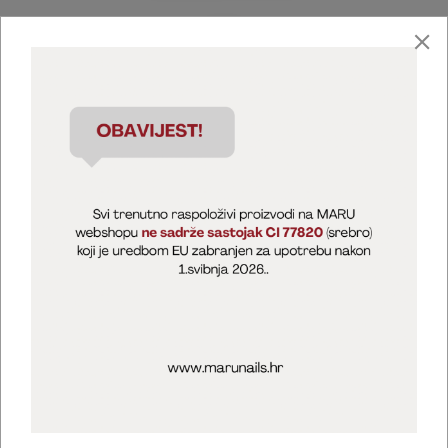
Marija Puntarić ( M A R U Nails )
@maru_nails_official
MARU - Edukacije / prodaja
@marijapuntaric_naileducator
Opći uvjeti poslovanja
Zaštita privatnosti
Kolačići
Izjava o sigurnosti online plaćanja