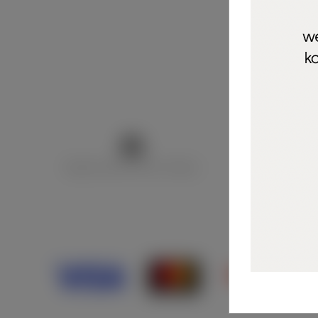
Marija Puntarić ( M A R U Nails )
@maru_nails_o
Opći uvjeti 