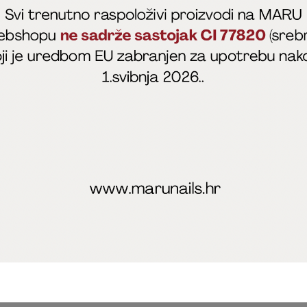
fficial
MARU - Edukacije / prodaja
@marijapunt
poslovanja
Zaštita privatnosti
Kolačići
Izjava o sigurnosti onl