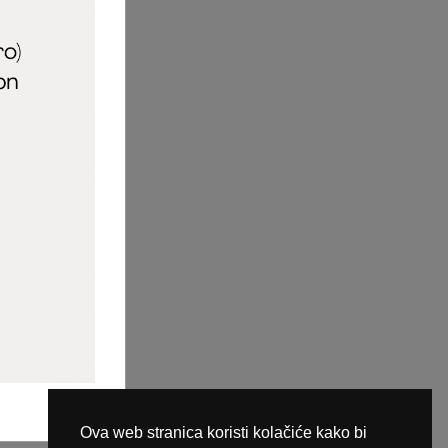
aric_naileducator
ine plaćanja
Ova web stranica koristi kolačiće kako bi