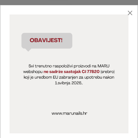
Marija Puntarić ( M A R U Nails )
@maru_nails_official
MARU - Edukacije / prodaja
@marijapuntaric_naileducator
Opći uvjeti poslovanja
Zaštita privatnosti
Kolačići
Izjava o sigurnosti online plaćanja