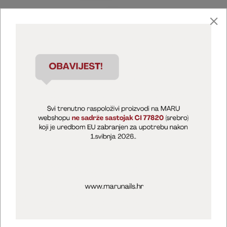
Marija Puntarić ( M A R U Nails )
@maru_nails_official
MARU - Edukacije / prodaja
@marijapuntaric_naileducator
Opći uvjeti poslovanja
Zaštita privatnosti
Kolačići
Izjava o sigurnosti online plaćanja